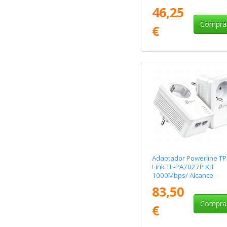
300m/ Pack de 2
46,25
Compra
€
Adaptador Powerline TP
Link TL-PA7027P KIT
1000Mbps/ Alcance
300m/ Pack de 2
83,50
Compra
€