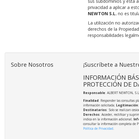
sus subdominios y está abi
privacidad a aplicar a est
NEWTON S.L.
no es titul
La utilización no autoriz
derechos de la Propiedad 
responsabilidades legalm
Sobre Nosotros
¡Suscríbete a Nuestr
INFORMACIÓN BÁS
PROTECCIÓN DE D
Responsable
: ALBERT NEWTON, S.L
Finalidad
: Responder las consultas pl
información solicitada;
Legitimación
Destinatarios
: Solo se realizan cesio
Derechos
: Acceder, rectificar y supri
indica en la información adicional;
Inf
consultar la información completa de P
Política de Privacidad
.