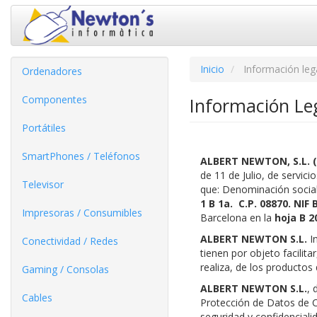
Inicio
Información leg
Ordenadores
Componentes
Información Le
Portátiles
SmartPhones / Teléfonos
ALBERT NEWTON, S.L. 
de 11 de Julio, de servic
Televisor
que: Denominación socia
1 B 1a. C.P. 08870. NIF
Impresoras / Consumibles
Barcelona en la
hoja B 2
ALBERT NEWTON S.L.
I
Conectividad / Redes
tienen por objeto facilit
realiza, de los productos 
Gaming / Consolas
ALBERT NEWTON S.L.
, 
Cables
Protección de Datos de Ca
seguridad y confidencialid