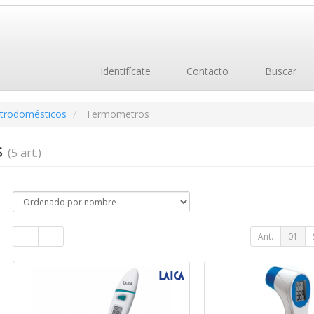
Identifícate
Contacto
Buscar
ctrodomésticos
Termometros
s
(5 art.)
Ant.
01