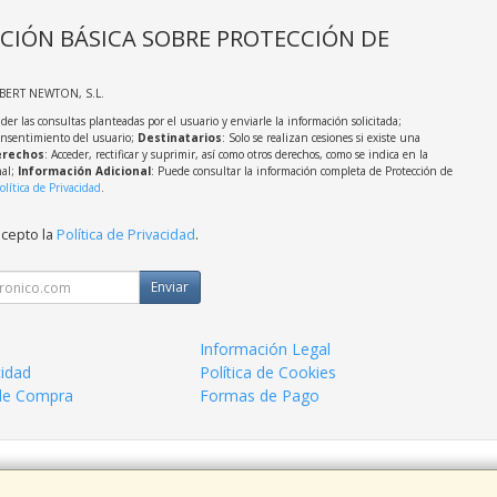
CIÓN BÁSICA SOBRE PROTECCIÓN DE
LBERT NEWTON, S.L.
der las consultas planteadas por el usuario y enviarle la información solicitada;
onsentimiento del usuario;
Destinatarios
: Solo se realizan cesiones si existe una
rechos
: Acceder, rectificar y suprimir, así como otros derechos, como se indica en la
nal;
Información Adicional
: Puede consultar la información completa de Protección de
olítica de Privacidad
.
acepto la
Política de Privacidad
.
Enviar
Información Legal
cidad
Política de Cookies
de Compra
Formas de Pago
 938963820