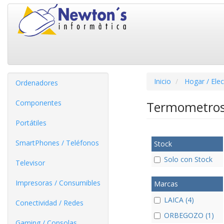
Inicio
Hogar / Ele
Ordenadores
Componentes
Termometro
Portátiles
SmartPhones / Teléfonos
Stock
Solo con Stock
Televisor
Impresoras / Consumibles
Marcas
LAICA (4)
Conectividad / Redes
ORBEGOZO (1)
Gaming / Consolas