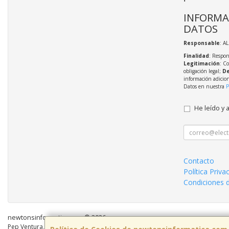
INFORMA
DATOS
Responsable
: A
Finalidad
: Respon
Legitimación
: C
obligación legal;
De
información adicio
Datos en nuestra
P
He leído y 
Contacto
Política Priva
Condiciones 
newtonsinformatica.com © 2026
Pep Ventura, 55 Local 2, 08810, Barcelona, España. - C.I.F.: B59883041 - Tel: