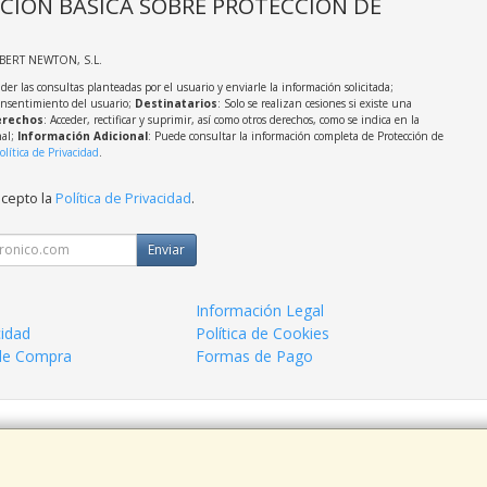
CIÓN BÁSICA SOBRE PROTECCIÓN DE
LBERT NEWTON, S.L.
der las consultas planteadas por el usuario y enviarle la información solicitada;
onsentimiento del usuario;
Destinatarios
: Solo se realizan cesiones si existe una
rechos
: Acceder, rectificar y suprimir, así como otros derechos, como se indica en la
nal;
Información Adicional
: Puede consultar la información completa de Protección de
olítica de Privacidad
.
acepto la
Política de Privacidad
.
Enviar
Información Legal
cidad
Política de Cookies
de Compra
Formas de Pago
 938963820