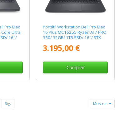
ell Pro Max
Portátil Workstation Dell Pro Max
 Core Ultra
16 Plus MC16255 Ryzen AI 7 PRO
SD/ 16"/
350/ 32GB/ 1TB SSD/ 16"/ RTX
ll/ Win11
Pro 1000 Blackwell/ Win11 Pro
3.195,00 €
Comprar
Sig.
Mostrar