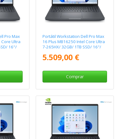
ell Pro Max
Portátil Workstation Dell Pro Max
 Core Ultra
16 Plus MB16250 Intel Core Ultra
SD/ 16"/
7-265HX/ 32GB/ 1TB SSD/ 16"/
ll/ Win11
RTX Pro 3000 Blackwell/ Win11
5.509,00 €
Pro
Comprar