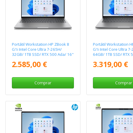
Portátil Workstation HP ZBook 8
Portátil Workstation 
G1i Intel Core Ultra 7-265H/
G1i Intel Core Ultra 7
32GB/ 1TB SSD/ RTX 500 Ada/ 16"
64GB/ 1TB SSD/ RTX 
Táctil/ Win11 Pro
14"/ Win11 Pro
2.585,00 €
3.319,00 €
Comprar
Comprar