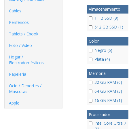
Almacenamiento
Cables
1 TB SSD (9)
Periféricos
512 GB SSD (1)
Tablets / Ebook
Color
Foto / Video
Negro (6)
Hogar /
Plata (4)
Electrodomésticos
Memoria
Papelería
32 GB RAM (6)
Ocio / Deportes /
64 GB RAM (3)
Mascotas
16 GB RAM (1)
Apple
Procesador
Intel Core Ultra 7
(6)