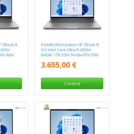
HP ZBook 8
Portátil Workstation HP ZBook 8
-265H/
G1i Intel Core Ultra 9-285H/
500 Ada/
64GB/ 1TB SSD/ Nvidia RTX 500
Ada/ 16" Táctil/ Win11 Pro
3.655,00 €
Comprar