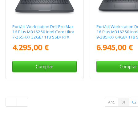
Portátil Workstation Dell Pro Max
Portátil Workstation D
16 Plus MB16250 Intel Core Ultra
16 Plus MB16250 Intel
7-265HX/ 32GB/ 1TB SSD/ RTX
9-285HX/ 64GB/ 1TB S
Pro 3000 Blackwell/ 16"/ Win11
RTX Pro 3000 Blackwe
4.295,00 €
6.945,00 €
Pro
Pro
Comprar
Comprar
Ant.
01
02