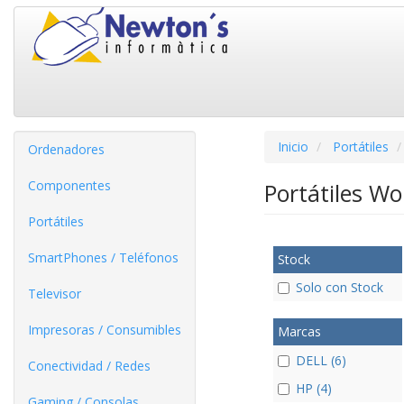
Inicio
Portátiles
Ordenadores
Componentes
Portátiles W
Portátiles
SmartPhones / Teléfonos
Stock
Solo con Stock
Televisor
Impresoras / Consumibles
Marcas
DELL (6)
Conectividad / Redes
HP (4)
Gaming / Consolas