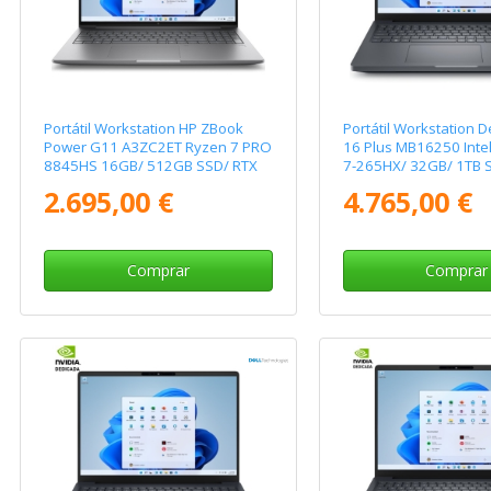
Portátil Workstation HP ZBook
Portátil Workstation D
Power G11 A3ZC2ET Ryzen 7 PRO
16 Plus MB16250 Intel
8845HS 16GB/ 512GB SSD/ RTX
7-265HX/ 32GB/ 1TB S
1000 Ada/ 16"/ Win11 Pro
RTX Pro 2000 Blackwe
2.695,00 €
4.765,00 €
Pro
Comprar
Comprar