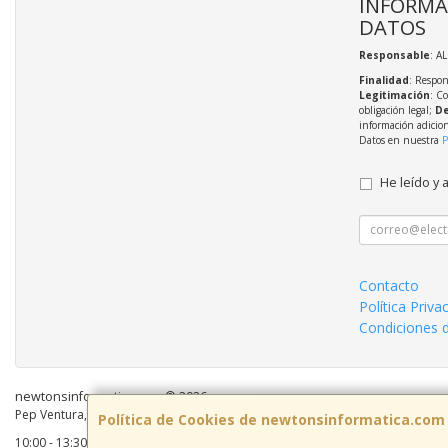
INFORMA
DATOS
Responsable
: A
Finalidad
: Respon
Legitimación
: C
obligación legal;
De
información adicio
Datos en nuestra
P
He leído y 
Contacto
Política Priva
Condiciones 
newtonsinformatica.com © 2026
Pep Ventura, 55 Local 2, 08810, Barcelona, España. - C.I.F.: B59883041 - Tel:
Política de Cookies de newtonsinformatica.com
10:00 - 13:30