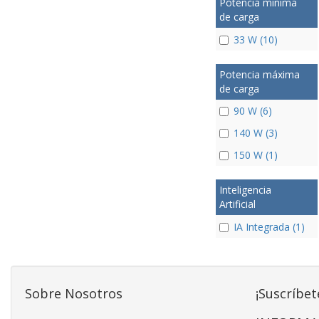
Potencia mínima
de carga
33 W (10)
Potencia máxima
de carga
90 W (6)
140 W (3)
150 W (1)
Inteligencia
Artificial
IA Integrada (1)
Sobre Nosotros
¡Suscríbet