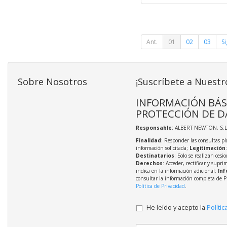
Ant.
01
02
03
Si
Sobre Nosotros
¡Suscríbete a Nuestr
INFORMACIÓN BÁS
PROTECCIÓN DE D
Responsable
: ALBERT NEWTON, S.L
Finalidad
: Responder las consultas pl
información solicitada;
Legitimación
Destinatarios
: Solo se realizan cesio
Derechos
: Acceder, rectificar y supri
indica en la información adicional;
Inf
consultar la información completa de P
Política de Privacidad
.
He leído y acepto la
Polític