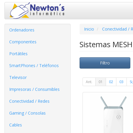
Inicio
Conectividad / 
Ordenadores
Componentes
Sistemas MES
Portátiles
Filtro
SmartPhones / Teléfonos
Televisor
Ant.
01
02
03
Si
Impresoras / Consumibles
Conectividad / Redes
Gaming / Consolas
Cables