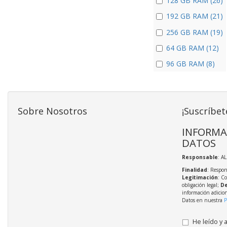
128 GB RAM (26)
192 GB RAM (21)
256 GB RAM (19)
64 GB RAM (12)
96 GB RAM (8)
Sobre Nosotros
¡Suscríbet
INFORMA
DATOS
Responsable
: A
Finalidad
: Respon
Legitimación
: C
obligación legal;
De
información adicio
Datos en nuestra
P
He leído y 