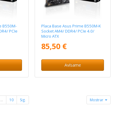
me B550M-
Placa Base Asus Prime B550M-K
DR4/ PCIe
Socket AM4/ DDR4/ PCIe 4.0/
Micro ATX
85,50 €
Avísame
...
10
Sig.
Mostrar