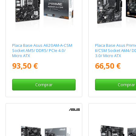
Placa Base Asus A620AM-A-CSM
Placa Base Asus Pri
Socket AM5/ DDR5/ PCIe 4.0/
II/CSM Socket AM4/ D
Micro ATX
3.0/ Micro ATX
93,50 €
66,50 €
Comprar
Comprar