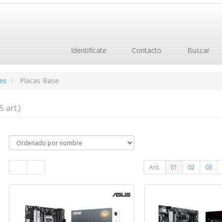
Identifícate
Contacto
Buscar
es
Placas Base
5 art.)
Ant.
01
02
03