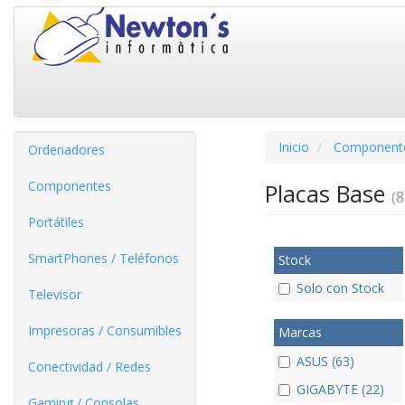
Inicio
Component
Ordenadores
Componentes
Placas Base
(8
Portátiles
SmartPhones / Teléfonos
Stock
Solo con Stock
Televisor
Impresoras / Consumibles
Marcas
ASUS (63)
Conectividad / Redes
GIGABYTE (22)
Gaming / Consolas