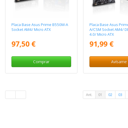
Placa Base Asus Prime B550M-A
Placa Base Asus Pri
Socket AM4/ Micro ATX
A/CSM Socket AM4/ D
4.0/ Micro ATX
97,50 €
91,99 €
Comprar
Avísame
Ant.
01
02
03