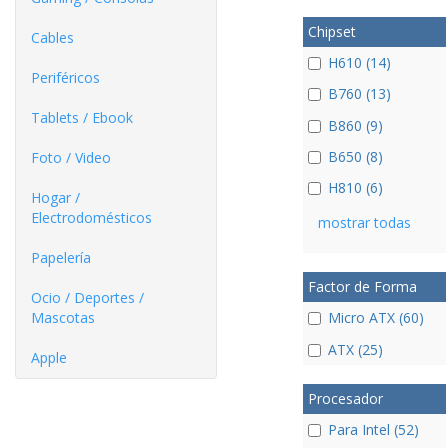
Chipset
Cables
H610 (14)
Periféricos
B760 (13)
Tablets / Ebook
B860 (9)
B650 (8)
Foto / Video
H810 (6)
Hogar /
Electrodomésticos
mostrar todas
Papelería
Factor de Forma
Ocio / Deportes /
Mascotas
Micro ATX (60)
ATX (25)
Apple
Procesador
Para Intel (52)