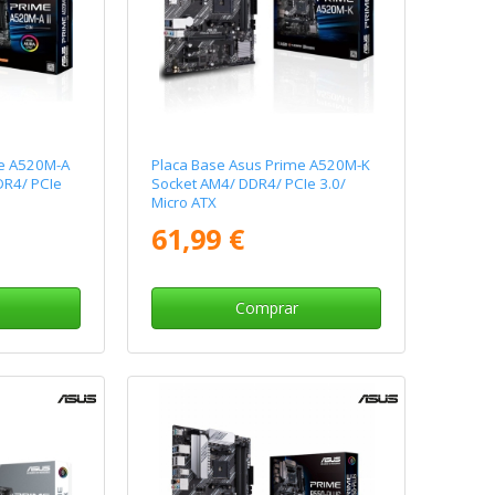
me A520M-A
Placa Base Asus Prime A520M-K
DR4/ PCIe
Socket AM4/ DDR4/ PCIe 3.0/
Micro ATX
61,99 €
Comprar