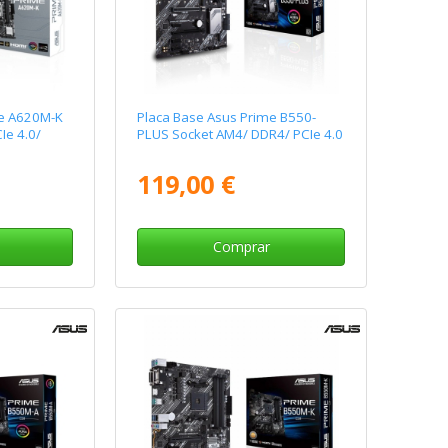
me A620M-K
Placa Base Asus Prime B550-
Ie 4.0/
PLUS Socket AM4/ DDR4/ PCIe 4.0
119,00 €
Comprar