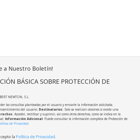
e a Nuestro Boletín!
CIÓN BÁSICA SOBRE PROTECCIÓN DE
LBERT NEWTON, S.L.
der las consultas planteadas por el usuario y enviarle la información solicitada;
onsentimiento del usuario;
Destinatarios
: Solo se realizan cesiones si existe una
rechos
: Acceder, rectificar y suprimir, así como otros derechos, como se indica en la
nal;
Información Adicional
: Puede consultar la información completa de Protección de
olítica de Privacidad
.
acepto la
Política de Privacidad
.