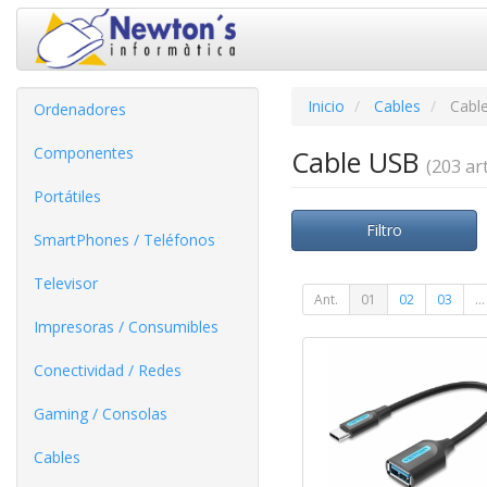
Inicio
Cables
Cabl
Ordenadores
Componentes
Cable USB
(203 art
Portátiles
Filtro
SmartPhones / Teléfonos
Televisor
Ant.
01
02
03
...
Impresoras / Consumibles
Conectividad / Redes
Gaming / Consolas
Cables