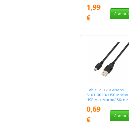
Macho/ 480Mbps/ 2m/
1,99
Negro
Compra
€
Cable USB 2.0 Aisens
A101-0023/ USB Macho 
USB Mini Macho/ 50cm/
Negro
0,69
Compra
€