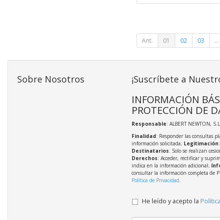
Ant.
01
02
03
...
Sobre Nosotros
¡Suscríbete a Nuestr
INFORMACIÓN BÁS
PROTECCIÓN DE D
Responsable
: ALBERT NEWTON, S.L
Finalidad
: Responder las consultas pl
información solicitada;
Legitimación
Destinatarios
: Solo se realizan cesio
Derechos
: Acceder, rectificar y supri
indica en la información adicional;
Inf
consultar la información completa de P
Política de Privacidad
.
He leído y acepto la
Polític