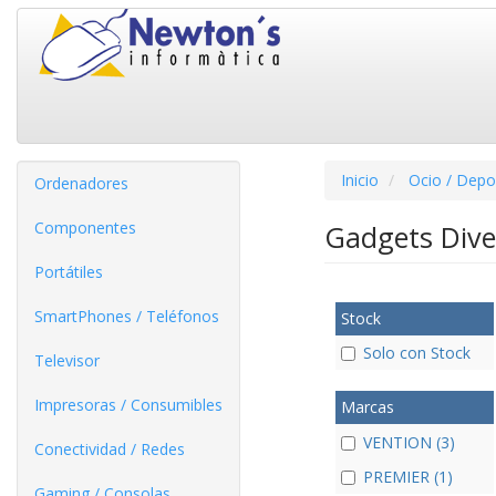
Inicio
Ocio / Depo
Ordenadores
Componentes
Gadgets Div
Portátiles
SmartPhones / Teléfonos
Stock
Solo con Stock
Televisor
Impresoras / Consumibles
Marcas
VENTION (3)
Conectividad / Redes
PREMIER (1)
Gaming / Consolas