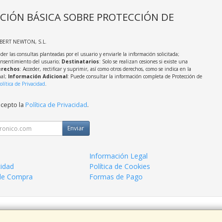
CIÓN BÁSICA SOBRE PROTECCIÓN DE
LBERT NEWTON, S.L.
der las consultas planteadas por el usuario y enviarle la información solicitada;
onsentimiento del usuario;
Destinatarios
: Solo se realizan cesiones si existe una
rechos
: Acceder, rectificar y suprimir, así como otros derechos, como se indica en la
nal;
Información Adicional
: Puede consultar la información completa de Protección de
olítica de Privacidad
.
acepto la
Política de Privacidad
.
Enviar
Información Legal
cidad
Política de Cookies
de Compra
Formas de Pago
 938963820