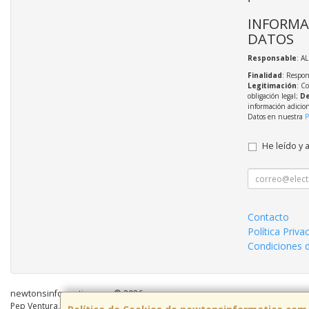
INFORMA
DATOS
Responsable
: A
Finalidad
: Respon
Legitimación
: C
obligación legal;
De
información adicio
Datos en nuestra
P
He leído y 
Contacto
Política Priva
Condiciones 
newtonsinformatica.com © 2026
Pep Ventura, 55 Local 2, 08810, Barcelona, España. - C.I.F.: B59883041 - Tel: