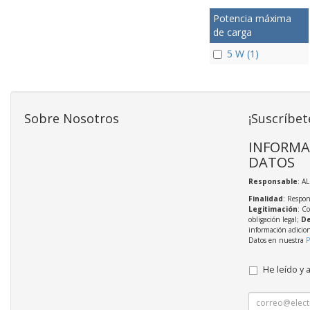
Potencia máxima
de carga
5 W (1)
Sobre Nosotros
¡Suscríbet
INFORMA
DATOS
Responsable
: A
Finalidad
: Respon
Legitimación
: C
obligación legal;
De
información adicio
Datos en nuestra
P
He leído y 