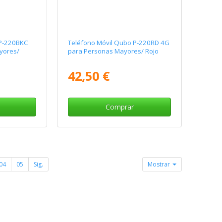
 P-220BKC
Teléfono Móvil Qubo P-220RD 4G
yores/
para Personas Mayores/ Rojo
42,50 €
Comprar
04
05
Sig.
Mostrar