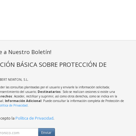
e a Nuestro Boletín!
CIÓN BÁSICA SOBRE PROTECCIÓN DE
LBERT NEWTON, S.L.
der las consultas planteadas por el usuario y enviarle la información solicitada;
onsentimiento del usuario;
Destinatarios
: Solo se realizan cesiones si existe una
rechos
: Acceder, rectificar y suprimir, así como otros derechos, como se indica en la
nal;
Información Adicional
: Puede consultar la información completa de Protección de
olítica de Privacidad
.
acepto la
Política de Privacidad
.
Enviar