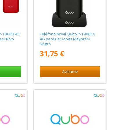
 P-186RD 4G
Teléfono Móvil Qubo P-190BKC
es/ Rojo
4G para Personas Mayores/
Negro
31,75 €
Avísame