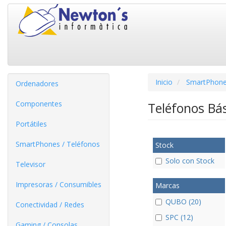
Inicio
SmartPhone
Ordenadores
Componentes
Teléfonos Bá
Portátiles
SmartPhones / Teléfonos
Stock
Solo con Stock
Televisor
Impresoras / Consumibles
Marcas
QUBO (20)
Conectividad / Redes
SPC (12)
Gaming / Consolas