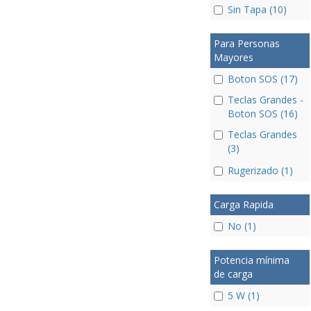
Sin Tapa (10)
Para Personas
Mayores
Boton SOS (17)
Teclas Grandes -
Boton SOS (16)
Teclas Grandes
(3)
Rugerizado (1)
Carga Rapida
No (1)
Potencia mínima
de carga
5 W (1)