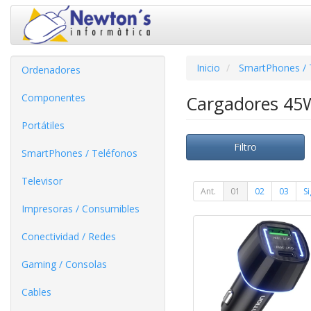
Inicio
SmartPhones / 
Ordenadores
Componentes
Cargadores 4
Portátiles
Filtro
SmartPhones / Teléfonos
Televisor
Ant.
01
02
03
Si
Impresoras / Consumibles
Conectividad / Redes
Gaming / Consolas
Cables