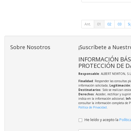
Ant.
01
02
03
Si
Sobre Nosotros
¡Suscríbete a Nuestr
INFORMACIÓN BÁS
PROTECCIÓN DE D
Responsable
: ALBERT NEWTON, S.L
Finalidad
: Responder las consultas pl
información solicitada;
Legitimación
Destinatarios
: Solo se realizan cesio
Derechos
: Acceder, rectificar y supri
indica en la información adicional;
Inf
consultar la información completa de P
Política de Privacidad
.
He leído y acepto la
Polític