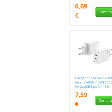
Blanco
6,69
Compra
€
Cargador de Pared GaN
Aisens ASCH-45W2P005
W/ 2xUSB Tipo-C/ 45W
7,59
Compra
€