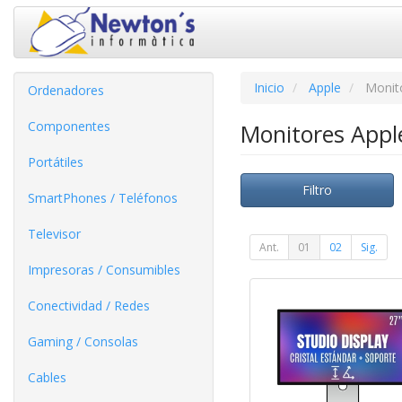
Inicio
Apple
Monit
Ordenadores
Componentes
Monitores App
Portátiles
Filtro
SmartPhones / Teléfonos
Televisor
Ant.
01
02
Sig.
Impresoras / Consumibles
Conectividad / Redes
Gaming / Consolas
Cables