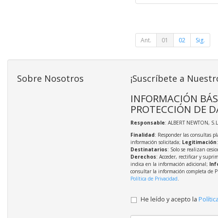
Ant.
01
02
Sig.
Sobre Nosotros
¡Suscríbete a Nuestr
INFORMACIÓN BÁS
PROTECCIÓN DE D
Responsable
: ALBERT NEWTON, S.L
Finalidad
: Responder las consultas pl
información solicitada;
Legitimación
Destinatarios
: Solo se realizan cesio
Derechos
: Acceder, rectificar y supri
indica en la información adicional;
Inf
consultar la información completa de P
Política de Privacidad
.
He leído y acepto la
Polític