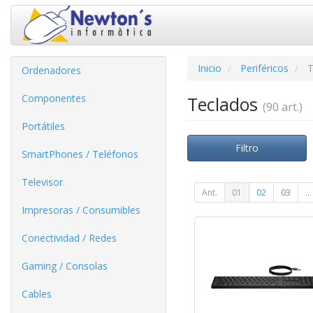
Inicio
Periféricos
T
Ordenadores
Componentes
Teclados
(90 art.)
Portátiles
Filtro
SmartPhones / Teléfonos
Televisor
Ant.
01
02
03
...
Impresoras / Consumibles
Conectividad / Redes
Gaming / Consolas
Cables