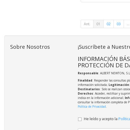
Ant.
01
02
03
...
Sobre Nosotros
¡Suscríbete a Nuestr
INFORMACIÓN BÁS
PROTECCIÓN DE D
Responsable
: ALBERT NEWTON, S.L
Finalidad
: Responder las consultas pl
información solicitada;
Legitimación
Destinatarios
: Solo se realizan cesio
Derechos
: Acceder, rectificar y supri
indica en la información adicional;
Inf
consultar la información completa de P
Política de Privacidad
.
He leído y acepto la
Polític