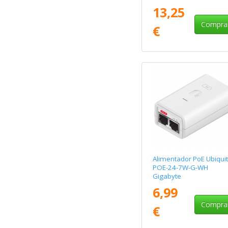
13,25
Compra
€
Alimentador PoE Ubiquit
POE-24-7W-G-WH
Gigabyte
6,99
Compra
€