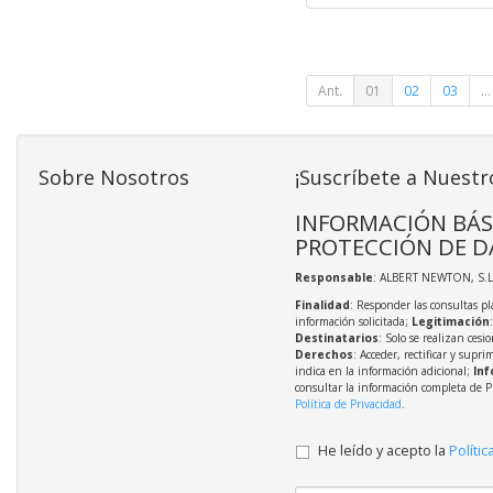
Ant.
01
02
03
...
Sobre Nosotros
¡Suscríbete a Nuestr
INFORMACIÓN BÁS
PROTECCIÓN DE D
Responsable
: ALBERT NEWTON, S.L
Finalidad
: Responder las consultas pl
información solicitada;
Legitimación
Destinatarios
: Solo se realizan cesio
Derechos
: Acceder, rectificar y supri
indica en la información adicional;
Inf
consultar la información completa de P
Política de Privacidad
.
He leído y acepto la
Polític