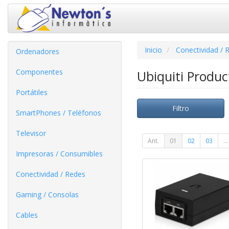
Inicio
Conectividad / 
Ordenadores
Componentes
Ubiquiti Produ
Portátiles
Filtro
SmartPhones / Teléfonos
Televisor
Ant.
01
02
03
...
Impresoras / Consumibles
Conectividad / Redes
Gaming / Consolas
Cables