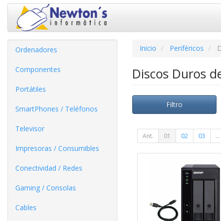
Inicio
Periféricos
D
Ordenadores
Componentes
Discos Duros d
Portátiles
Filtro
SmartPhones / Teléfonos
Televisor
Ant.
01
02
03
...
Impresoras / Consumibles
Conectividad / Redes
Gaming / Consolas
Cables