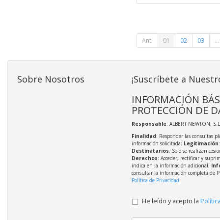
Ant.
01
02
03
...
Sobre Nosotros
¡Suscríbete a Nuestr
INFORMACIÓN BÁS
PROTECCIÓN DE D
Responsable
: ALBERT NEWTON, S.L
Finalidad
: Responder las consultas pl
información solicitada;
Legitimación
Destinatarios
: Solo se realizan cesio
Derechos
: Acceder, rectificar y supri
indica en la información adicional;
Inf
consultar la información completa de P
Política de Privacidad
.
He leído y acepto la
Polític