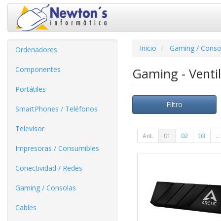
Inicio
Gaming / Conso
Ordenadores
Componentes
Gaming - Venti
Portátiles
Filtro
SmartPhones / Teléfonos
Televisor
Ant.
01
02
03
...
Impresoras / Consumibles
Conectividad / Redes
Gaming / Consolas
Cables