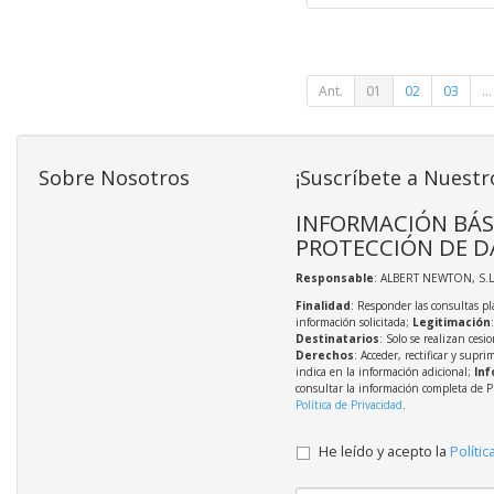
Ant.
01
02
03
...
Sobre Nosotros
¡Suscríbete a Nuestr
INFORMACIÓN BÁS
PROTECCIÓN DE D
Responsable
: ALBERT NEWTON, S.L
Finalidad
: Responder las consultas pl
información solicitada;
Legitimación
Destinatarios
: Solo se realizan cesio
Derechos
: Acceder, rectificar y supri
indica en la información adicional;
Inf
consultar la información completa de P
Política de Privacidad
.
He leído y acepto la
Polític