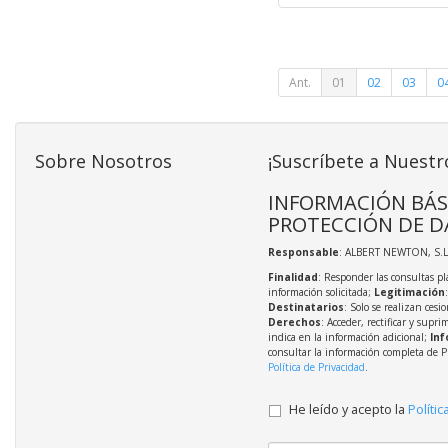
Ant.
01
02
03
0
Sobre Nosotros
¡Suscríbete a Nuestr
INFORMACIÓN BÁS
PROTECCIÓN DE D
Responsable
: ALBERT NEWTON, S.L
Finalidad
: Responder las consultas pl
información solicitada;
Legitimación
Destinatarios
: Solo se realizan cesio
Derechos
: Acceder, rectificar y supri
indica en la información adicional;
Inf
consultar la información completa de P
Política de Privacidad
.
He leído y acepto la
Polític