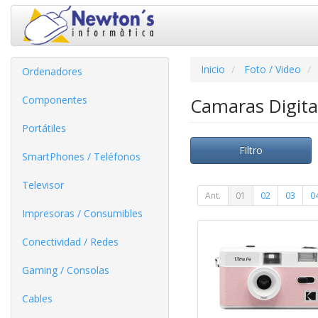
Inicio
Foto / Video
Ordenadores
Componentes
Camaras Digita
Portátiles
Filtro
SmartPhones / Teléfonos
Televisor
Ant.
01
02
03
0
Impresoras / Consumibles
Conectividad / Redes
Gaming / Consolas
Cables