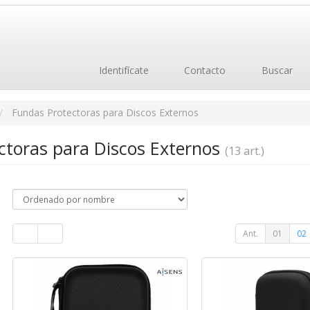
Identifícate
Contacto
Buscar
Fundas Protectoras para Discos Externos
ctoras para Discos Externos
(13 art.)
Ant.
01
02