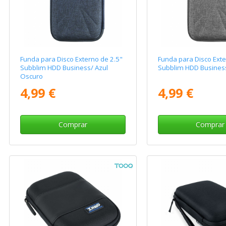
Funda para Disco Externo de 2.5"
Funda para Disco Exte
Subblim HDD Business/ Azul
Subblim HDD Business
Oscuro
4,99 €
4,99 €
Comprar
Comprar