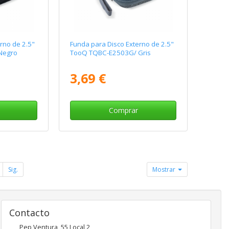
rno de 2.5"
Funda para Disco Externo de 2.5"
Negro
TooQ TQBC-E2503G/ Gris
3,69 €
Comprar
Sig.
Mostrar
Contacto
Pep Ventura, 55 Local 2