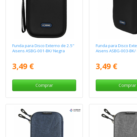
Funda para Disco Externo de 2.5"
Funda para Disco Exte
Aisens ASBG-001-BK/ Negra
Aisens ASBG-003-BK/
3,49 €
3,49 €
Comprar
Comprar