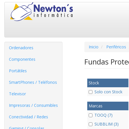
Inicio
Periféricos
Ordenadores
Componentes
Fundas Prote
Portátiles
SmartPhones / Teléfonos
Stock
Solo con Stock
Televisor
Impresoras / Consumibles
Marcas
TOOQ (7)
Conectividad / Redes
SUBBLIM (3)
Gaming / Consolas