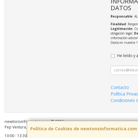
INFORMA
DATOS
Responsable
: A
Finalidad
: Respon
Legitimación
: C
obligación legal;
De
información adicio
Datos en nuestra
P
He leído y 
Contacto
Política Priva
Condiciones 
newtonsinformatica.com © 2026
Pep Ventura, 55 Local 2, 08810, Barcelona, España. - C.I.F.: B59883041 - Tel:
Política de Cookies de newtonsinformatica.com
10:00 - 13:30