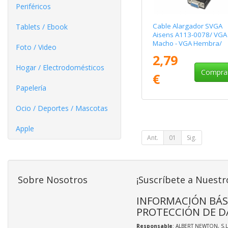
Periféricos
Cable Alargador SVGA
Tablets / Ebook
Aisens A113-0078/ VGA
Macho - VGA Hembra/
Foto / Video
Hasta 3W/ 10Mbps/ 1.8
2,79
Negro
Hogar / Electrodomésticos
Compra
€
Papelería
Ocio / Deportes / Mascotas
Apple
Ant.
01
Sig.
Sobre Nosotros
¡Suscríbete a Nuestr
INFORMACIÓN BÁS
PROTECCIÓN DE D
Responsable
: ALBERT NEWTON, S.L