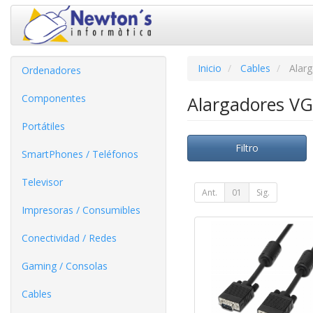
Inicio
Cables
Alarg
Ordenadores
Componentes
Alargadores VGA
Portátiles
Filtro
SmartPhones / Teléfonos
Televisor
Ant.
01
Sig.
Impresoras / Consumibles
Conectividad / Redes
Gaming / Consolas
Cables