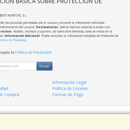
CIÓN BÁSICA SOBRE PROTECCIÓN DE
LBERT NEWTON, S.L.
der las consultas planteadas por el usuario y enviarle la información solicitada;
onsentimiento del usuario;
Destinatarios
: Solo se realizan cesiones si existe una
rechos
: Acceder, rectificar y suprimir, así como otros derechos, como se indica en la
nal;
Información Adicional
: Puede consultar la información completa de Protección de
olítica de Privacidad
.
acepto la
Política de Privacidad
.
Enviar
Información Legal
cidad
Política de Cookies
de Compra
Formas de Pago
 938963820