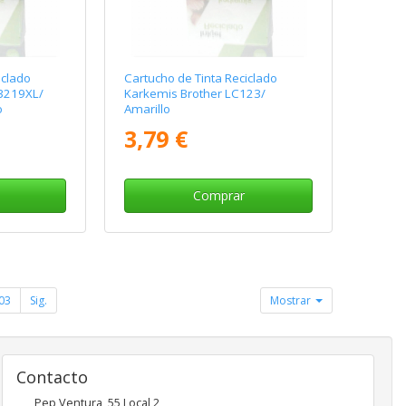
iclado
Cartucho de Tinta Reciclado
-3219XL/
Karkemis Brother LC123/
o
Amarillo
3,79 €
Comprar
03
Sig.
Mostrar
Contacto
Pep Ventura, 55 Local 2