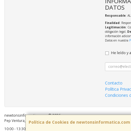
INFORMA
DATOS
Responsable
: A
Finalidad
: Respon
Legitimación
: C
obligación legal;
De
información adicio
Datos en nuestra
P
He leído y 
Contacto
Política Priva
Condiciones 
newtonsinformatica.com © 2026
Pep Ventura, 55 Local 2, 08810, Barcelona, España. - C.I.F.: B59883041 - Tel:
Política de Cookies de newtonsinformatica.com
10:00 - 13:30