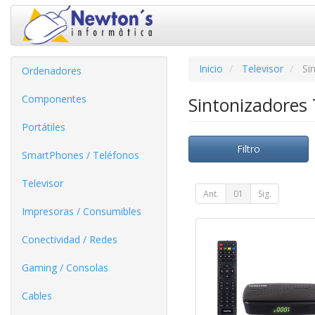
Inicio
Televisor
Si
Ordenadores
Componentes
Sintonizadores
Portátiles
Filtro
SmartPhones / Teléfonos
Televisor
Ant.
01
Sig.
Impresoras / Consumibles
Conectividad / Redes
Gaming / Consolas
Cables