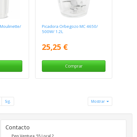
Moulinette/
Picadora Orbegozo MC 4650/
500W/ 1.2L
25,25 €
Comprar
Sig.
Mostrar
Contacto
Pep Ventura, 55 Local 2