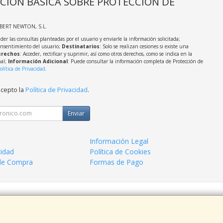
CIÓN BÁSICA SOBRE PROTECCIÓN DE
LBERT NEWTON, S.L.
der las consultas planteadas por el usuario y enviarle la información solicitada;
onsentimiento del usuario;
Destinatarios
: Solo se realizan cesiones si existe una
rechos
: Acceder, rectificar y suprimir, así como otros derechos, como se indica en la
nal;
Información Adicional
: Puede consultar la información completa de Protección de
olítica de Privacidad
.
acepto la
Política de Privacidad
.
Enviar
Información Legal
cidad
Política de Cookies
de Compra
Formas de Pago
 938963820