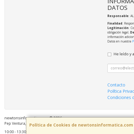
INFORMA
DATOS
Responsable
: A
Finalidad
: Respon
Legitimación
: C
obligación legal;
De
información adicio
Datos en nuestra
P
He leído y 
Contacto
Política Priva
Condiciones 
newtonsinformatica.com © 2026
Pep Ventura, 55 Local 2, 08810, Barcelona, España. - C.I.F.: B59883041 - Tel:
Política de Cookies de newtonsinformatica.com
10:00 - 13:30