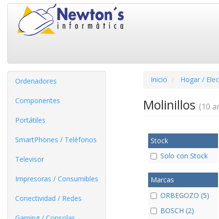
Inicio
Hogar / Ele
Ordenadores
Componentes
Molinillos
(10 ar
Portátiles
SmartPhones / Teléfonos
Stock
Solo con Stock
Televisor
Impresoras / Consumibles
Marcas
ORBEGOZO (5)
Conectividad / Redes
BOSCH (2)
Gaming / Consolas