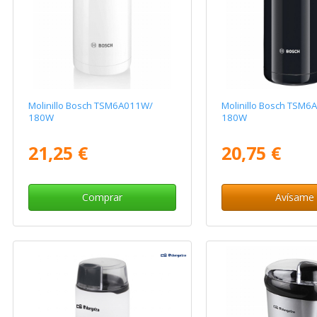
Molinillo Bosch TSM6A011W/
Molinillo Bosch TSM6
180W
180W
21,25 €
20,75 €
Comprar
Avísame