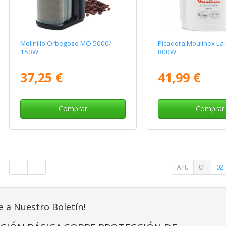
Molinillo Orbegozo MO 5000/
Picadora Moulinex La 
150W
800W
37,25 €
41,99 €
Comprar
Comprar
Ant.
01
02
e a Nuestro Boletín!