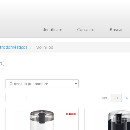
Identifícate
Contacto
Buscar
ctrodomésticos
Molinillos
t.)
Ant.
01
02