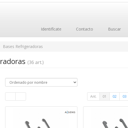
Identifícate
Contacto
Buscar
Bases Refrigeradoras
eradoras
(36 art.)
Ant.
01
02
03