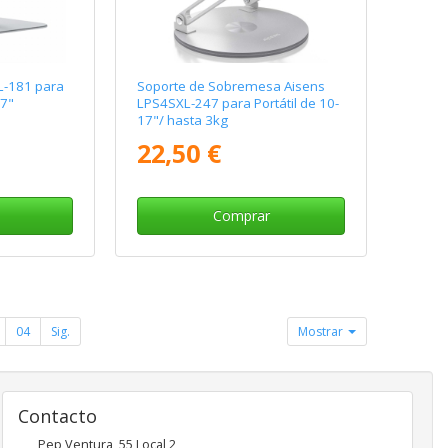
L-181 para
Soporte de Sobremesa Aisens
17"
LPS4SXL-247 para Portátil de 10-
17"/ hasta 3kg
22,50 €
Comprar
04
Sig.
Mostrar
Contacto
Pep Ventura, 55 Local 2