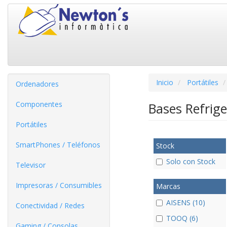
Inicio
Portátiles
Ordenadores
Componentes
Bases Refrig
Portátiles
SmartPhones / Teléfonos
Stock
Solo con Stock
Televisor
Impresoras / Consumibles
Marcas
AISENS (10)
Conectividad / Redes
TOOQ (6)
Gaming / Consolas