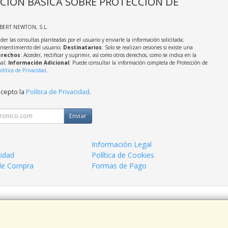
CIÓN BÁSICA SOBRE PROTECCIÓN DE
LBERT NEWTON, S.L.
der las consultas planteadas por el usuario y enviarle la información solicitada;
onsentimiento del usuario;
Destinatarios
: Solo se realizan cesiones si existe una
rechos
: Acceder, rectificar y suprimir, así como otros derechos, como se indica en la
nal;
Información Adicional
: Puede consultar la información completa de Protección de
olítica de Privacidad
.
acepto la
Política de Privacidad
.
Enviar
Información Legal
cidad
Política de Cookies
de Compra
Formas de Pago
 938963820