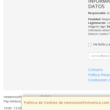
INFORMA
DATOS
Responsable
: A
Finalidad
: Respon
Legitimación
: C
obligación legal;
De
información adicio
Datos en nuestra
P
He leído y 
Contacto
Política Priva
Condiciones 
newtonsinformatica.com © 2026
Pep Ventura, 55 Local 2, 08810, Barcelona, España. - C.I.F.: B59883041 - Tel:
Política de Cookies de newtonsinformatica.com
10:00 - 13:30