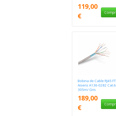
Violeta
119,00
Compr
€
Bobina de Cable RJ45 F
Aisens A136-0282 Cat.6
305m/ Gris
189,00
Compr
€