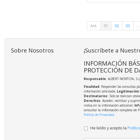
Ant.
01
02
03
...
Sobre Nosotros
¡Suscríbete a Nuestr
INFORMACIÓN BÁS
PROTECCIÓN DE D
Responsable
: ALBERT NEWTON, S.L
Finalidad
: Responder las consultas pl
información solicitada;
Legitimación
Destinatarios
: Solo se realizan cesio
Derechos
: Acceder, rectificar y supri
indica en la información adicional;
Inf
consultar la información completa de P
Política de Privacidad
.
He leído y acepto la
Polític