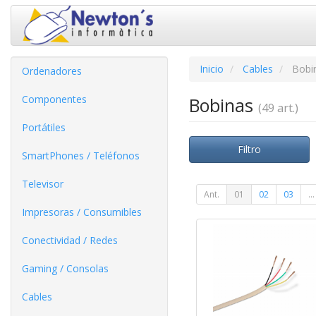
Inicio
Cables
Bobi
Ordenadores
Componentes
Bobinas
(49 art.)
Portátiles
Filtro
SmartPhones / Teléfonos
Televisor
Ant.
01
02
03
...
Impresoras / Consumibles
Conectividad / Redes
Gaming / Consolas
Cables