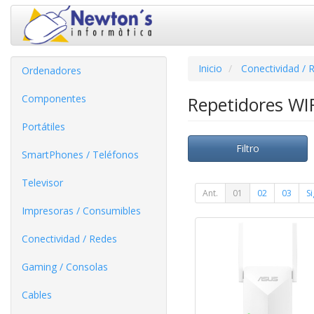
Inicio
Conectividad / 
Ordenadores
Componentes
Repetidores WI
Portátiles
Filtro
SmartPhones / Teléfonos
Televisor
Ant.
01
02
03
Si
Impresoras / Consumibles
Conectividad / Redes
Gaming / Consolas
Cables