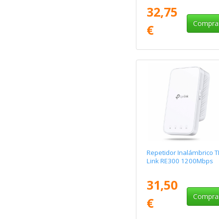
32,75
Compra
€
Repetidor Inalámbrico T
Link RE300 1200Mbps
31,50
Compra
€