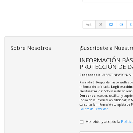
Ant.
01
02
03
Si
Sobre Nosotros
¡Suscríbete a Nuestr
INFORMACIÓN BÁS
PROTECCIÓN DE D
Responsable
: ALBERT NEWTON, S.L
Finalidad
: Responder las consultas pl
información solicitada;
Legitimación
Destinatarios
: Solo se realizan cesio
Derechos
: Acceder, rectificar y supri
indica en la información adicional;
Inf
consultar la información completa de P
Política de Privacidad
.
He leído y acepto la
Polític