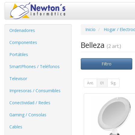
Inicio
Hogar / Electro
Ordenadores
Componentes
Belleza
(2 art.)
Portátiles
Filtro
SmartPhones / Teléfonos
Televisor
Ant.
01
Sig.
Impresoras / Consumibles
Conectividad / Redes
Gaming / Consolas
Cables