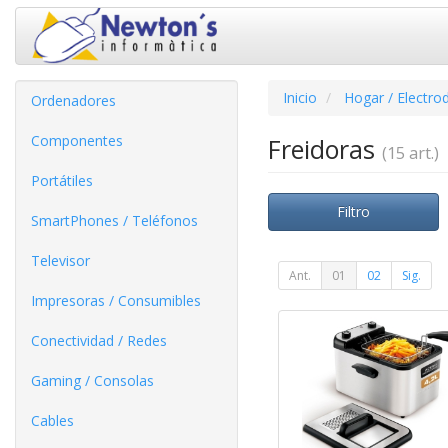
Inicio
Hogar / Electro
Ordenadores
Componentes
Freidoras
(15 art.)
Portátiles
Filtro
SmartPhones / Teléfonos
Televisor
Ant.
01
02
Sig.
Impresoras / Consumibles
Conectividad / Redes
Gaming / Consolas
Cables