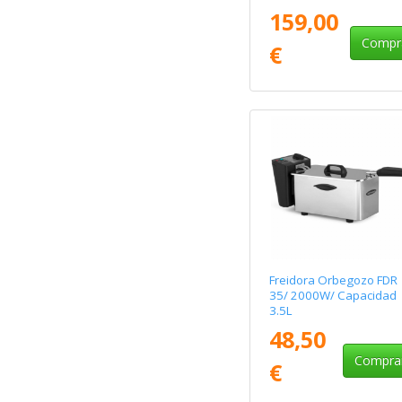
Stack Air Fryer 12L/
159,00
2800W/ Capacidad 12L
Compr
€
Freidora Orbegozo FDR
35/ 2000W/ Capacidad
3.5L
48,50
Compra
€