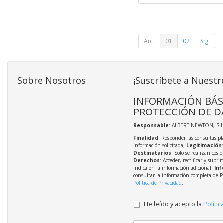
Ant.
01
02
Sig.
Sobre Nosotros
¡Suscríbete a Nuestr
INFORMACIÓN BÁS
PROTECCIÓN DE D
Responsable
: ALBERT NEWTON, S.L
Finalidad
: Responder las consultas pl
información solicitada;
Legitimación
Destinatarios
: Solo se realizan cesio
Derechos
: Acceder, rectificar y supri
indica en la información adicional;
Inf
consultar la información completa de P
Política de Privacidad
.
He leído y acepto la
Polític