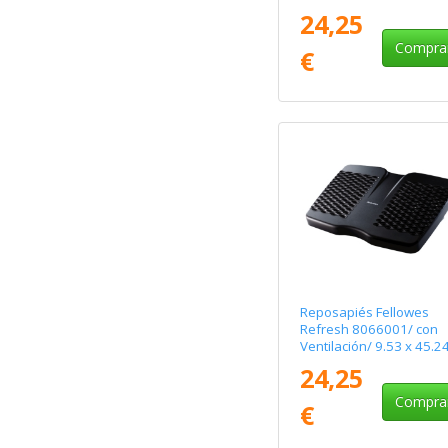
24,25
Compra
€
Reposapiés Fellowes
Refresh 8066001/ con
Ventilación/ 9.53 x 45.24
33.02cm
24,25
Compra
€