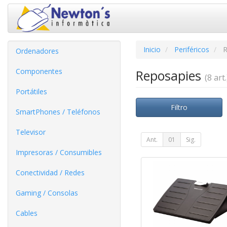
Inicio
Periféricos
R
Ordenadores
Componentes
Reposapies
(8 art.
Portátiles
Filtro
SmartPhones / Teléfonos
Televisor
Ant.
01
Sig.
Impresoras / Consumibles
Conectividad / Redes
Gaming / Consolas
Cables