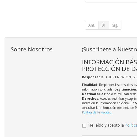
Ant.
01
Sig.
Sobre Nosotros
¡Suscríbete a Nuestr
INFORMACIÓN BÁS
PROTECCIÓN DE D
Responsable
: ALBERT NEWTON, S.L
Finalidad
: Responder las consultas pl
información solicitada;
Legitimación
Destinatarios
: Solo se realizan cesio
Derechos
: Acceder, rectificar y supri
indica en la información adicional;
Inf
consultar la información completa de P
Política de Privacidad
.
He leído y acepto la
Polític