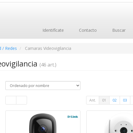
Identifícate
Contacto
Buscar
d / Redes
Camaras Videovigilancia
ovigilancia
(46 art.)
Ant.
01
02
03