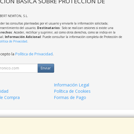
CIÓN BÁSICA SOBRE PROTECCIÓN DE
LBERT NEWTON, S.L.
der las consultas planteadas por el usuario y enviarle la información solicitada;
onsentimiento del usuario;
Destinatarios
: Solo se realizan cesiones si existe una
rechos
: Acceder, rectificar y suprimir, así como otros derechos, como se indica en la
nal;
Información Adicional
: Puede consultar la información completa de Protección de
olítica de Privacidad
.
acepto la
Política de Privacidad
.
Enviar
Información Legal
cidad
Política de Cookies
de Compra
Formas de Pago
 938963820