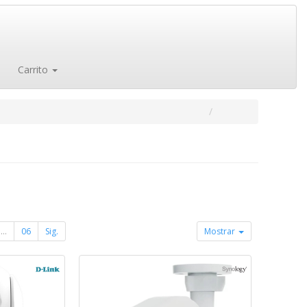
Carrito
...
06
Sig.
Mostrar