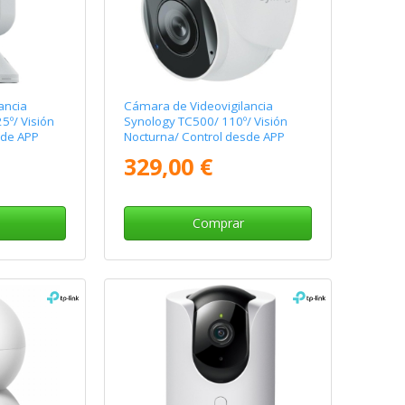
ancia
Cámara de Videovigilancia
º/ Visión
Synology TC500/ 110º/ Visión
sde APP
Nocturna/ Control desde APP
329,00 €
Comprar