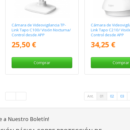
Cámara de Videovigilancia TP-
Cámara de Videovigil
Link Tapo C100/ Visión Nocturna/
Link Tapo C210/ Visió
Control desde APP
Control desde APP
25,50 €
34,25 €
Comprar
Comprar
Ant.
01
02
03
e a Nuestro Boletín!