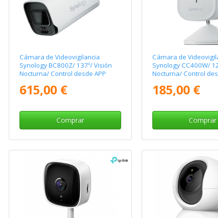
Cámara de Videovigilancia
Cámara de Videovigil
Synology BC800Z/ 137º/ Visión
Synology CC400W/ 125
Nocturna/ Control desde APP
Nocturna/ Control de
615,00 €
185,00 €
Comprar
Comprar