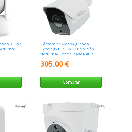
ncia D-Link
Cámara de Videovigilancia
octurna/
Synology BC500/ 110º/ Visión
Nocturna/ Control desde APP
305,00 €
Comprar