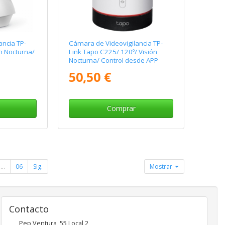
ancia TP-
Cámara de Videovigilancia TP-
n Nocturna/
Link Tapo C225/ 120º/ Visión
Nocturna/ Control desde APP
50,50 €
Comprar
...
06
Sig.
Mostrar
Contacto
Pep Ventura, 55 Local 2