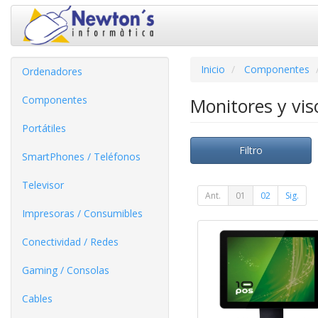
Inicio
Componentes
Ordenadores
Componentes
Monitores y vi
Portátiles
Filtro
SmartPhones / Teléfonos
Televisor
Ant.
01
02
Sig.
Impresoras / Consumibles
Conectividad / Redes
Gaming / Consolas
Cables