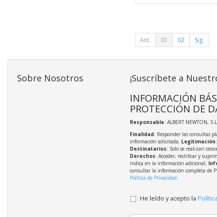
Ant.
01
02
Sig.
Sobre Nosotros
¡Suscríbete a Nuestr
INFORMACIÓN BÁS
PROTECCIÓN DE D
Responsable
: ALBERT NEWTON, S.L
Finalidad
: Responder las consultas pl
información solicitada;
Legitimación
Destinatarios
: Solo se realizan cesio
Derechos
: Acceder, rectificar y supri
indica en la información adicional;
Inf
consultar la información completa de P
Política de Privacidad
.
He leído y acepto la
Polític