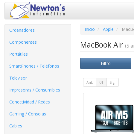
Inicio
Apple
MacBo
Ordenadores
Componentes
MacBook Air
(5 ar
Portátiles
Filtro
SmartPhones / Teléfonos
Televisor
Ant.
01
Sig.
Impresoras / Consumibles
Conectividad / Redes
Gaming / Consolas
Cables