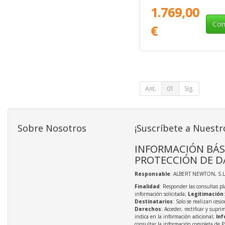
Plata
1.769,00
Com
€
Ant.
01
Sig.
Sobre Nosotros
¡Suscríbete a Nuestr
INFORMACIÓN BÁS
PROTECCIÓN DE D
Responsable
: ALBERT NEWTON, S.L
Finalidad
: Responder las consultas pl
información solicitada;
Legitimación
Destinatarios
: Solo se realizan cesio
Derechos
: Acceder, rectificar y supri
indica en la información adicional;
Inf
consultar la información completa de P