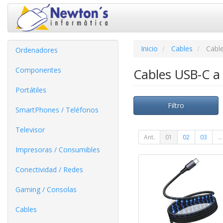
Inicio
Cables
Cabl
Ordenadores
Componentes
Cables USB-C 
Portátiles
Filtro
SmartPhones / Teléfonos
Televisor
Ant.
01
02
03
...
Impresoras / Consumibles
Conectividad / Redes
Gaming / Consolas
Cables