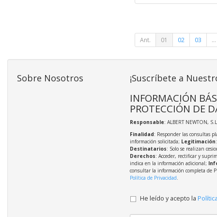
Ant.
01
02
03
...
Sobre Nosotros
¡Suscríbete a Nuestr
INFORMACIÓN BÁS
PROTECCIÓN DE D
Responsable
: ALBERT NEWTON, S.L
Finalidad
: Responder las consultas pl
información solicitada;
Legitimación
Destinatarios
: Solo se realizan cesio
Derechos
: Acceder, rectificar y supri
indica en la información adicional;
Inf
consultar la información completa de P
Política de Privacidad
.
He leído y acepto la
Polític