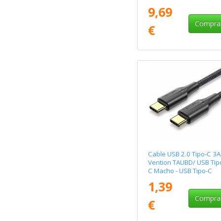
Tipo-C Macho/ Hasta
9,69
240W/ 480Mbps/ 1.5m/
Titanio
Compra
€
Cable USB 2.0 Tipo-C 3A
Vention TAUBD/ USB Tip
C Macho - USB Tipo-C
Macho/ Hasta 60W/
1,39
480Mbps/ 50cm/ Negro
Compra
€