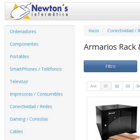
Inicio
Conectividad / 
Ordenadores
Componentes
Armarios Rack 
Portátiles
Filtro
SmartPhones / Teléfonos
Televisor
Ant.
01
02
03
0
Impresoras / Consumibles
Conectividad / Redes
Gaming / Consolas
Cables