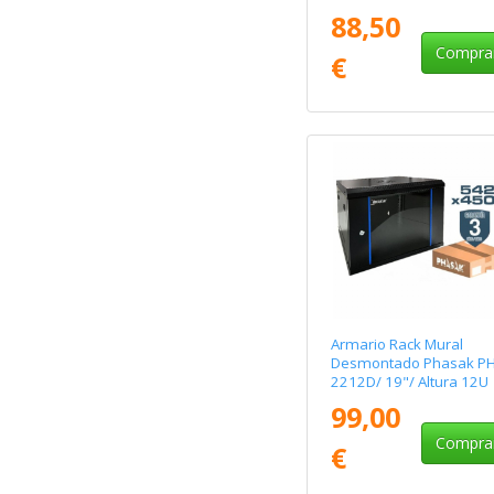
88,50
Compra
€
Armario Rack Mural
Desmontado Phasak P
2212D/ 19"/ Altura 12U
99,00
Compra
€