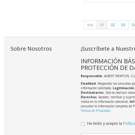
Ant.
01
02
03
0
Sobre Nosotros
¡Suscríbete a Nuestr
INFORMACIÓN BÁS
PROTECCIÓN DE D
Responsable
: ALBERT NEWTON, S.L
Finalidad
: Responder las consultas pl
información solicitada;
Legitimación
Destinatarios
: Solo se realizan cesio
Derechos
: Acceder, rectificar y supri
indica en la información adicional;
Inf
consultar la información completa de P
Política de Privacidad
.
He leído y acepto la
Polític