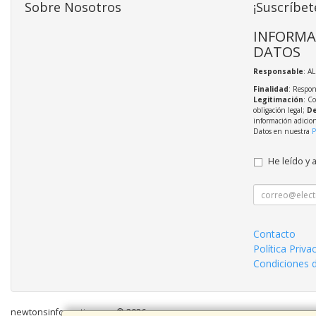
Sobre Nosotros
¡Suscríbet
INFORMA
DATOS
Responsable
: A
Finalidad
: Respon
Legitimación
: C
obligación legal;
De
información adicio
Datos en nuestra
P
He leído y 
Contacto
Política Priva
Condiciones 
newtonsinformatica.com © 2026