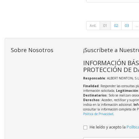
Ant.
01
02
03
...
Sobre Nosotros
¡Suscríbete a Nuestr
INFORMACIÓN BÁS
PROTECCIÓN DE D
Responsable
: ALBERT NEWTON, S.L
Finalidad
: Responder las consultas pl
información solicitada;
Legitimación
Destinatarios
: Solo se realizan cesio
Derechos
: Acceder, rectificar y supri
indica en la información adicional;
Inf
consultar la información completa de P
Política de Privacidad
.
He leído y acepto la
Polític