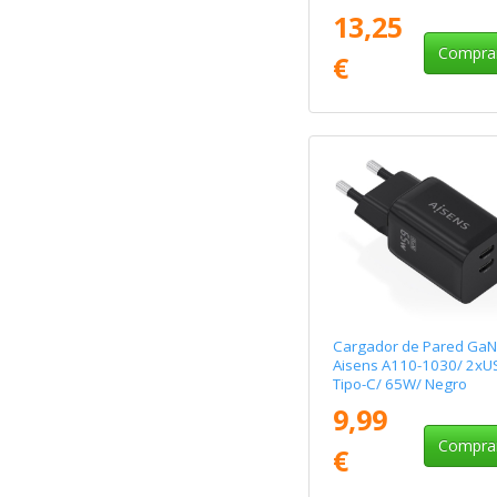
13,25
Compra
€
Cargador de Pared GaN
Aisens A110-1030/ 2xU
Tipo-C/ 65W/ Negro
9,99
Compra
€