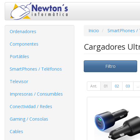
Inicio
SmartPhones / 
Ordenadores
Componentes
Cargadores Ul
Portátiles
Filtro
SmartPhones / Teléfonos
Televisor
Ant.
01
02
03
...
Impresoras / Consumibles
Conectividad / Redes
Gaming / Consolas
Cables