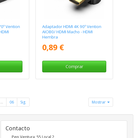
0º Vention
Adaptador HDMI 4K 90º Vention
 HDMI
AIOB0/ HDMI Macho - HDMI
Hembra
0,89 €
Comprar
...
06
Sig.
Mostrar
Contacto
Pep Ventura, 55 Local 2