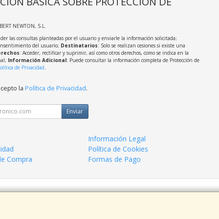
CIÓN BÁSICA SOBRE PROTECCIÓN DE
LBERT NEWTON, S.L.
der las consultas planteadas por el usuario y enviarle la información solicitada;
onsentimiento del usuario;
Destinatarios
: Solo se realizan cesiones si existe una
rechos
: Acceder, rectificar y suprimir, así como otros derechos, como se indica en la
nal;
Información Adicional
: Puede consultar la información completa de Protección de
olítica de Privacidad
.
acepto la
Política de Privacidad
.
Enviar
Información Legal
cidad
Política de Cookies
de Compra
Formas de Pago
 938963820