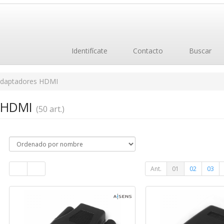
Identifícate
Contacto
Buscar
daptadores HDMI
s HDMI
(50 art.)
Ant.
01
02
03