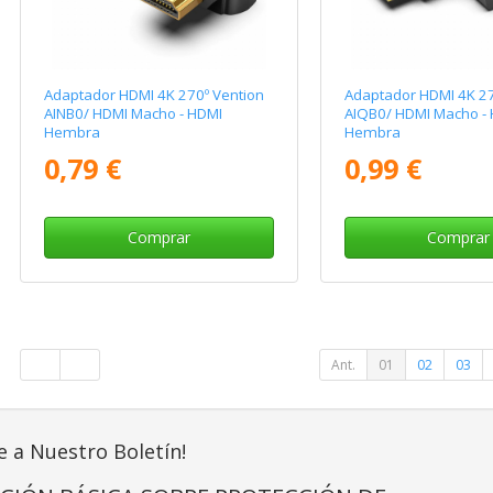
Adaptador HDMI 4K 270º Vention
Adaptador HDMI 4K 27
AINB0/ HDMI Macho - HDMI
AIQB0/ HDMI Macho -
Hembra
Hembra
0,79 €
0,99 €
Comprar
Comprar
Ant.
01
02
03
e a Nuestro Boletín!