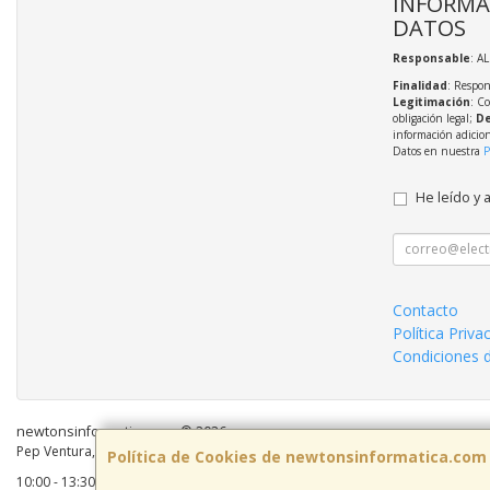
INFORMA
DATOS
Responsable
: A
Finalidad
: Respon
Legitimación
: C
obligación legal;
De
información adicio
Datos en nuestra
P
He leído y 
Contacto
Política Priva
Condiciones 
newtonsinformatica.com © 2026
Pep Ventura, 55 Local 2, 08810, Barcelona, España. - C.I.F.: B59883041 - Tel:
Política de Cookies de newtonsinformatica.com
10:00 - 13:30