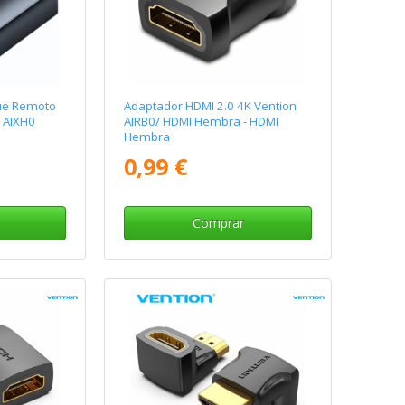
ue Remoto
Adaptador HDMI 2.0 4K Vention
 AIXH0
AIRB0/ HDMI Hembra - HDMI
Hembra
0,99 €
Comprar