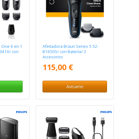
n One 6 en 1
Afeitadora Braun Series 5 52-
K3410/ con
B1650S/ con Batería/ 2
Accesorios
115,00 €
Avísame