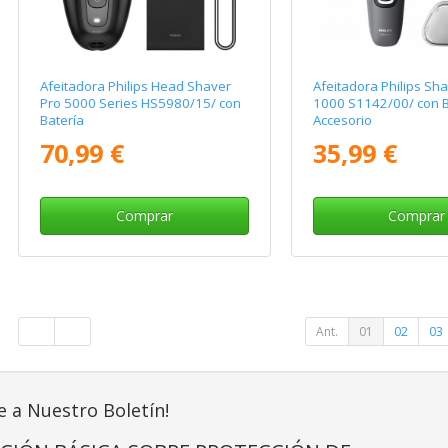
Afeitadora Philips Head Shaver
Afeitadora Philips Sh
Pro 5000 Series HS5980/15/ con
1000 S1142/00/ con Ba
Batería
Accesorio
70,99 €
35,99 €
Comprar
Comprar
Ant.
01
02
03
e a Nuestro Boletín!