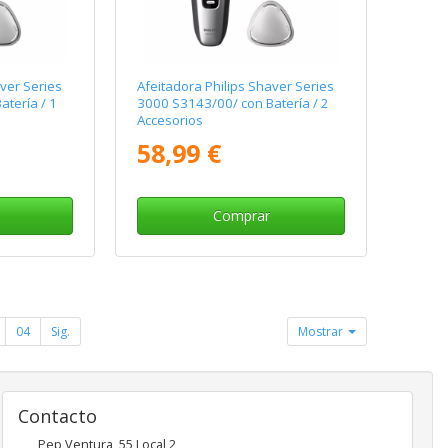
aver Series
Afeitadora Philips Shaver Series
tería / 1
3000 S3143/00/ con Batería / 2
Accesorios
58,99 €
Comprar
04
Sig.
Mostrar
Contacto
Pep Ventura, 55 Local 2