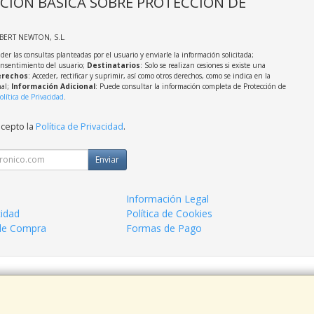
CIÓN BÁSICA SOBRE PROTECCIÓN DE
LBERT NEWTON, S.L.
der las consultas planteadas por el usuario y enviarle la información solicitada;
onsentimiento del usuario;
Destinatarios
: Solo se realizan cesiones si existe una
rechos
: Acceder, rectificar y suprimir, así como otros derechos, como se indica en la
nal;
Información Adicional
: Puede consultar la información completa de Protección de
olítica de Privacidad
.
acepto la
Política de Privacidad
.
Enviar
Información Legal
cidad
Política de Cookies
de Compra
Formas de Pago
 938963820