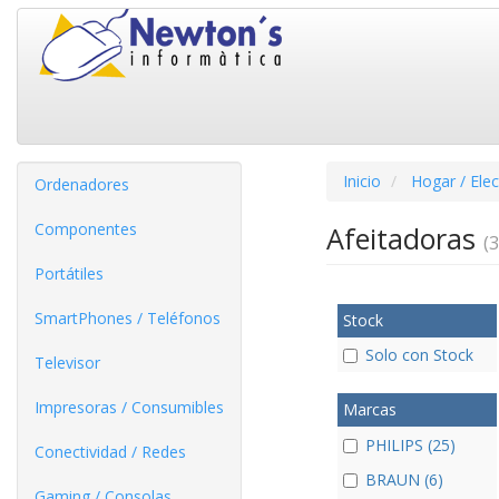
Inicio
Hogar / Ele
Ordenadores
Componentes
Afeitadoras
(3
Portátiles
SmartPhones / Teléfonos
Stock
Solo con Stock
Televisor
Impresoras / Consumibles
Marcas
PHILIPS (25)
Conectividad / Redes
BRAUN (6)
Gaming / Consolas