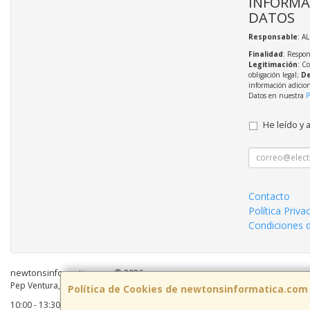
INFORMA
DATOS
Responsable
: A
Finalidad
: Respon
Legitimación
: C
obligación legal;
De
información adicio
Datos en nuestra
P
He leído y 
Contacto
Política Priva
Condiciones 
newtonsinformatica.com © 2026
Pep Ventura, 55 Local 2, 08810, Barcelona, España. - C.I.F.: B59883041 - Tel:
Política de Cookies de newtonsinformatica.com
10:00 - 13:30