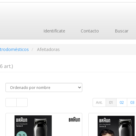
Identifícate
Contacto
Buscar
ctrodomésticos
Afeitadoras
6 art.)
Ant.
01
02
03