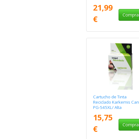
Capacidad/ Tricolor
21,99
Compra
€
Cartucho de Tinta
Reciclado Karkemis Ca
PG-545XL/ Alta
Capacidad/ Negro
15,75
Compra
€