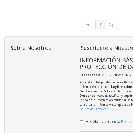
Ant.
01
Sig.
Sobre Nosotros
¡Suscríbete a Nuestr
INFORMACIÓN BÁS
PROTECCIÓN DE D
Responsable
: ALBERT NEWTON, S.L
Finalidad
: Responder las consultas pl
información solicitada;
Legitimación
Destinatarios
: Solo se realizan cesio
Derechos
: Acceder, rectificar y supri
indica en la información adicional;
Inf
consultar la información completa de P
Política de Privacidad
.
He leído y acepto la
Polític