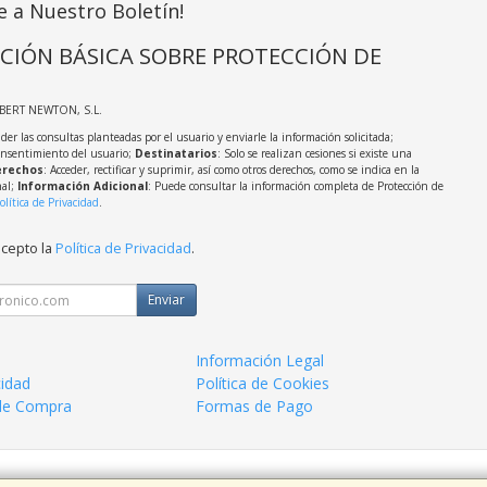
e a Nuestro Boletín!
CIÓN BÁSICA SOBRE PROTECCIÓN DE
LBERT NEWTON, S.L.
der las consultas planteadas por el usuario y enviarle la información solicitada;
onsentimiento del usuario;
Destinatarios
: Solo se realizan cesiones si existe una
rechos
: Acceder, rectificar y suprimir, así como otros derechos, como se indica en la
nal;
Información Adicional
: Puede consultar la información completa de Protección de
olítica de Privacidad
.
acepto la
Política de Privacidad
.
Enviar
Información Legal
cidad
Política de Cookies
de Compra
Formas de Pago