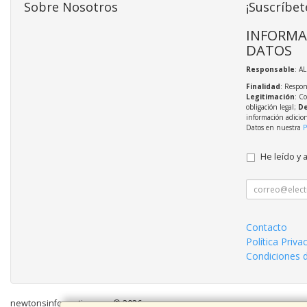
Sobre Nosotros
¡Suscríbet
INFORMA
DATOS
Responsable
: A
Finalidad
: Respon
Legitimación
: C
obligación legal;
De
información adicio
Datos en nuestra
P
He leído y 
Contacto
Política Priva
Condiciones 
newtonsinformatica.com © 2026