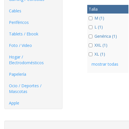
Talla
Cables
M (1)
Periféricos
L (1)
Tablets / Ebook
Genérica (1)
XXL (1)
Foto / Video
XL (1)
Hogar /
Electrodomésticos
mostrar todas
Papelería
Ocio / Deportes /
Mascotas
Apple