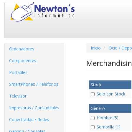
Inicio
Ocio / Depo
Ordenadores
Componentes
Merchandisi
Portátiles
SmartPhones / Teléfonos
Stock
Solo con Stock
Televisor
Impresoras / Consumibles
Genero
Hombre (5)
Conectividad / Redes
Sombrilla (1)
Gaming / Consolas