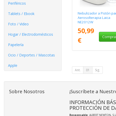
Periféricos
Nebulizador a Pistón pa
Tablets / Ebook
Aerosolterapia Laica
NE2012W
Foto / Video
50,99
Hogar / Electrodomésticos
Compra
€
Papelería
Ocio / Deportes / Mascotas
Apple
Ant.
01
Sig.
Sobre Nosotros
¡Suscríbete a Nuestr
INFORMACIÓN BÁS
PROTECCIÓN DE D
Responsable
: ALBERT NEWTON, S.L