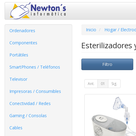
Inicio
Hogar / Electro
Ordenadores
Componentes
Esterilizadores
Portátiles
Filtro
SmartPhones / Teléfonos
Televisor
Ant.
01
Sig.
Impresoras / Consumibles
Conectividad / Redes
Gaming / Consolas
Cables