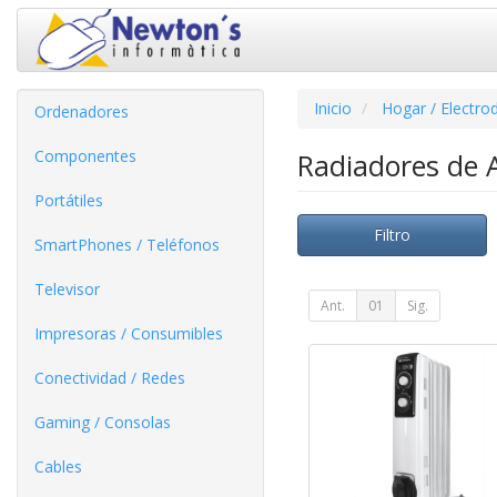
Inicio
Hogar / Electro
Ordenadores
Componentes
Radiadores de 
Portátiles
Filtro
SmartPhones / Teléfonos
Televisor
Ant.
01
Sig.
Impresoras / Consumibles
Conectividad / Redes
Gaming / Consolas
Cables