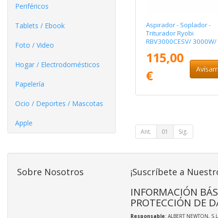
Periféricos
Aspirador - Soplador -
Tablets / Ebook
Triturador Ryobi
RBV3000CESV/ 3000W/
Foto / Video
Aspiración 16 m³/min/
115,00
Trituración 16:1
Hogar / Electrodomésticos
Avísa
€
Papelería
Ocio / Deportes / Mascotas
Apple
Ant.
01
Sig.
Sobre Nosotros
¡Suscríbete a Nuestr
INFORMACIÓN BÁS
PROTECCIÓN DE D
Responsable
: ALBERT NEWTON, S.L