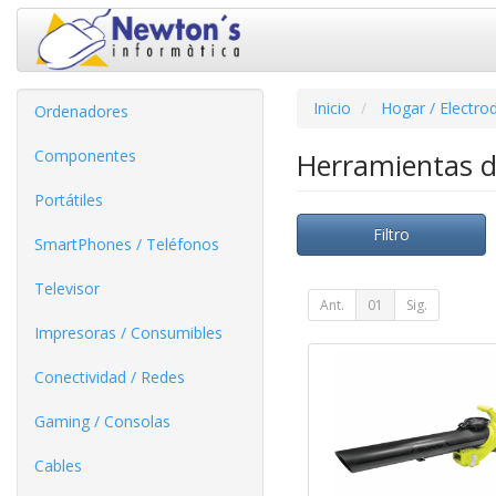
Inicio
Hogar / Electro
Ordenadores
Componentes
Herramientas 
Portátiles
Filtro
SmartPhones / Teléfonos
Televisor
Ant.
01
Sig.
Impresoras / Consumibles
Conectividad / Redes
Gaming / Consolas
Cables