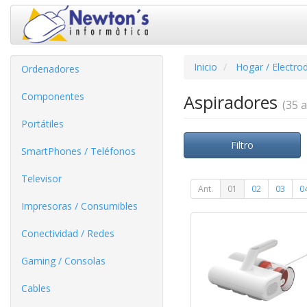
Inicio
Hogar / Electro
Ordenadores
Componentes
Aspiradores
(35 a
Portátiles
Filtro
SmartPhones / Teléfonos
Televisor
Ant.
01
02
03
0
Impresoras / Consumibles
Conectividad / Redes
Gaming / Consolas
Cables