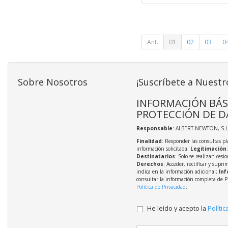
Ant.
01
02
03
0
Sobre Nosotros
¡Suscríbete a Nuestr
INFORMACIÓN BÁS
PROTECCIÓN DE D
Responsable
: ALBERT NEWTON, S.L
Finalidad
: Responder las consultas pl
información solicitada;
Legitimación
Destinatarios
: Solo se realizan cesio
Derechos
: Acceder, rectificar y supri
indica en la información adicional;
Inf
consultar la información completa de P
Política de Privacidad
.
He leído y acepto la
Polític