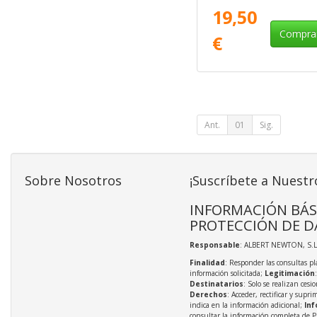
19,50
Compra
€
Ant.
01
Sig.
Sobre Nosotros
¡Suscríbete a Nuestr
INFORMACIÓN BÁS
PROTECCIÓN DE D
Responsable
: ALBERT NEWTON, S.L
Finalidad
: Responder las consultas pl
información solicitada;
Legitimación
Destinatarios
: Solo se realizan cesio
Derechos
: Acceder, rectificar y supri
indica en la información adicional;
Inf
consultar la información completa de P