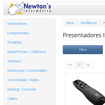
Inicio
Periféricos
P
Ordenadores
Componentes
Presentadores 
Portátiles
Filtro
SmartPhones / Teléfonos
Televisor
Ant.
01
Sig.
Impresoras / Consumibles
Conectividad / Redes
Gaming / Consolas
Cables