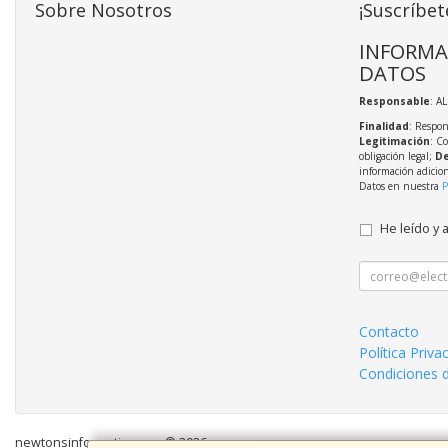
Sobre Nosotros
¡Suscríbet
INFORMA
DATOS
Responsable
: A
Finalidad
: Respon
Legitimación
: C
obligación legal;
De
información adicio
Datos en nuestra
P
He leído y 
Contacto
Política Priva
Condiciones 
newtonsinformatica.com © 2026