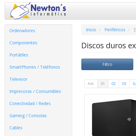
Inicio
Periféricos
D
Ordenadores
Componentes
Discos duros e
Portátiles
Filtro
SmartPhones / Teléfonos
Televisor
Ant.
01
02
03
Si
Impresoras / Consumibles
Conectividad / Redes
Gaming / Consolas
Cables