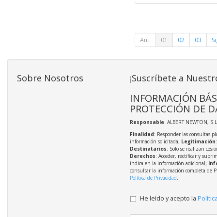
Ant.
01
02
03
Si
Sobre Nosotros
¡Suscríbete a Nuestr
INFORMACIÓN BÁS
PROTECCIÓN DE D
Responsable
: ALBERT NEWTON, S.L
Finalidad
: Responder las consultas pl
información solicitada;
Legitimación
Destinatarios
: Solo se realizan cesio
Derechos
: Acceder, rectificar y supri
indica en la información adicional;
Inf
consultar la información completa de P
Política de Privacidad
.
He leído y acepto la
Polític