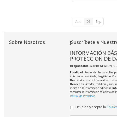
Ant.
01
Sig.
Sobre Nosotros
¡Suscríbete a Nuestr
INFORMACIÓN BÁS
PROTECCIÓN DE D
Responsable
: ALBERT NEWTON, S.L
Finalidad
: Responder las consultas pl
información solicitada;
Legitimación
Destinatarios
: Solo se realizan cesio
Derechos
: Acceder, rectificar y supri
indica en la información adicional;
Inf
consultar la información completa de P
Política de Privacidad
.
He leído y acepto la
Polític