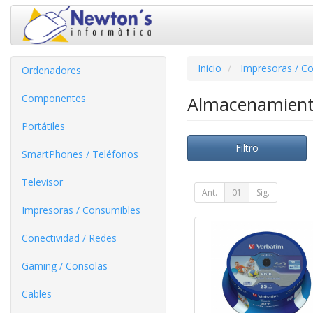
Inicio
Impresoras / C
Ordenadores
Componentes
Almacenamien
Portátiles
Filtro
SmartPhones / Teléfonos
Televisor
Ant.
01
Sig.
Impresoras / Consumibles
Conectividad / Redes
Gaming / Consolas
Cables