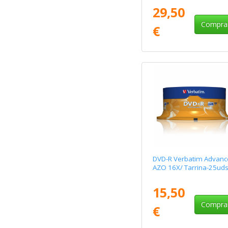
29,50
Compra
€
DVD-R Verbatim Advanc
AZO 16X/ Tarrina-25ud
15,50
Compra
€