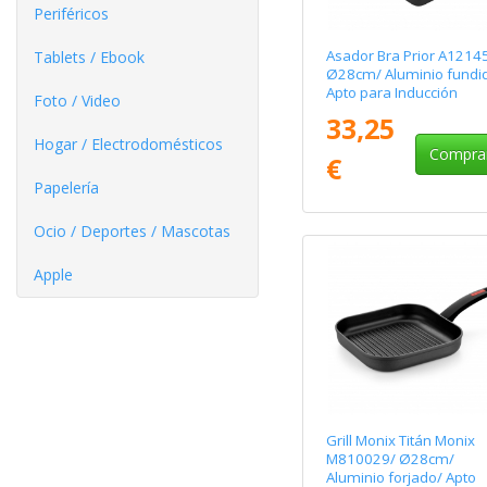
Periféricos
Asador Bra Prior A1214
Tablets / Ebook
Ø28cm/ Aluminio fundi
Apto para Inducción
Foto / Video
33,25
Hogar / Electrodomésticos
Compra
€
Papelería
Ocio / Deportes / Mascotas
Apple
Grill Monix Titán Monix
M810029/ Ø28cm/
Aluminio forjado/ Apto