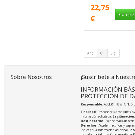
para Inducción
22,75
Compra
€
Ant.
01
Sig.
Sobre Nosotros
¡Suscríbete a Nuestr
INFORMACIÓN BÁS
PROTECCIÓN DE D
Responsable
: ALBERT NEWTON, S.L
Finalidad
: Responder las consultas pl
información solicitada;
Legitimación
Destinatarios
: Solo se realizan cesio
Derechos
: Acceder, rectificar y supri
indica en la información adicional;
Inf
consultar la información completa de P