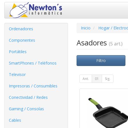
Inicio
Hogar / Electro
Ordenadores
Componentes
Asadores
(5 art.)
Portátiles
Filtro
SmartPhones / Teléfonos
Televisor
Ant.
01
Sig.
Impresoras / Consumibles
Conectividad / Redes
Gaming / Consolas
Cables