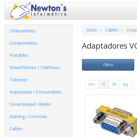
Inicio
Cables
Adapt
Ordenadores
Componentes
Adaptadores VG
Portátiles
Filtro
SmartPhones / Teléfonos
Televisor
Ant.
01
02
Sig.
Impresoras / Consumibles
Conectividad / Redes
Gaming / Consolas
Cables