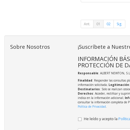
Ant.
01
02
Sig.
Sobre Nosotros
¡Suscríbete a Nuestr
INFORMACIÓN BÁS
PROTECCIÓN DE D
Responsable
: ALBERT NEWTON, S.L
Finalidad
: Responder las consultas pl
información solicitada;
Legitimación
Destinatarios
: Solo se realizan cesio
Derechos
: Acceder, rectificar y supri
indica en la información adicional;
Inf
consultar la información completa de P
Política de Privacidad
.
He leído y acepto la
Polític