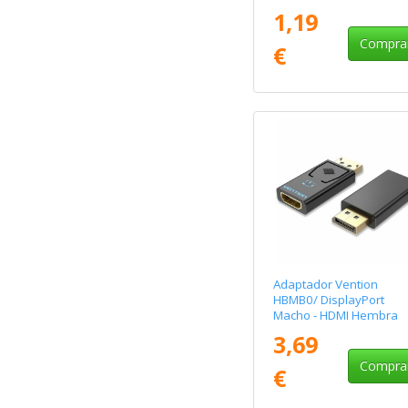
1,19
Compra
€
Adaptador Vention
HBMB0/ DisplayPort
Macho - HDMI Hembra
3,69
Compra
€