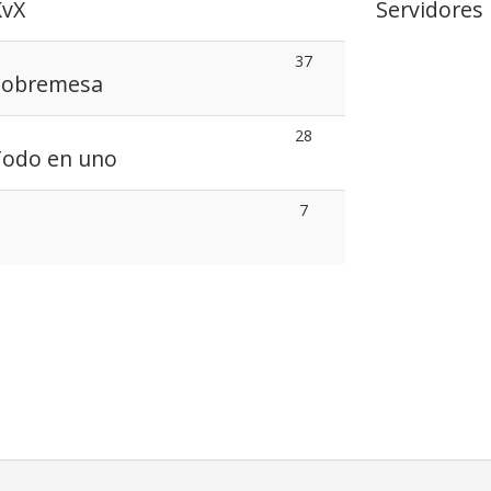
KvX
Servidores
37
Sobremesa
28
Todo en uno
7