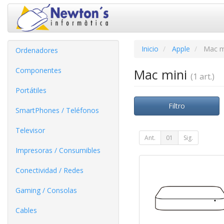
Inicio
Apple
Mac m
Ordenadores
Componentes
Mac mini
(1 art.)
Portátiles
Filtro
SmartPhones / Teléfonos
Televisor
Ant.
01
Sig.
Impresoras / Consumibles
Conectividad / Redes
Gaming / Consolas
Cables