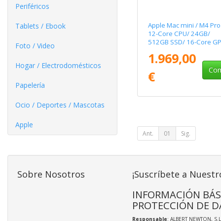
Periféricos
Apple Mac mini / M4 Pro
Tablets / Ebook
12-Core CPU/ 24GB/
512GB SSD/ 16-Core G
Foto / Video
1.969,00
Hogar / Electrodomésticos
Com
€
Papelería
Ocio / Deportes / Mascotas
Apple
Ant.
01
Sig.
Sobre Nosotros
¡Suscríbete a Nuestr
INFORMACIÓN BÁS
PROTECCIÓN DE D
Responsable
: ALBERT NEWTON, S.L